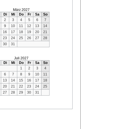
März 2027
Di
Mi
Do
Fr
Sa
So
2
3
4
5
6
7
9
10
11
12
13
14
16
17
18
19
20
21
23
24
25
26
27
28
30
31
Juli 2027
Di
Mi
Do
Fr
Sa
So
1
2
3
4
6
7
8
9
10
11
13
14
15
16
17
18
20
21
22
23
24
25
27
28
29
30
31