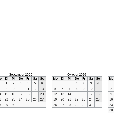
September 2026
Oktober 2026
o
Di
Mi
Do
Fr
Sa
So
Mo
Di
Mi
Do
Fr
Sa
So
Mo
1
2
3
4
5
6
1
2
3
4
7
8
9
10
11
12
13
5
6
7
8
9
10
11
2
4
15
16
17
18
19
20
12
13
14
15
16
17
18
9
1
22
23
24
25
26
27
19
20
21
22
23
24
25
16
8
29
30
26
27
28
29
30
31
23
30