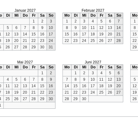
Januar 2027
Februar 2027
o
Di
Mi
Do
Fr
Sa
So
Mo
Di
Mi
Do
Fr
Sa
So
Mo
1
2
3
1
2
3
4
5
6
7
1
4
5
6
7
8
9
10
8
9
10
11
12
13
14
8
1
12
13
14
15
16
17
15
16
17
18
19
20
21
15
8
19
20
21
22
23
24
22
23
24
25
26
27
28
22
5
26
27
28
29
30
31
29
Mai 2027
Juni 2027
o
Di
Mi
Do
Fr
Sa
So
Mo
Di
Mi
Do
Fr
Sa
So
Mo
1
2
1
2
3
4
5
6
3
4
5
6
7
8
9
7
8
9
10
11
12
13
5
0
11
12
13
14
15
16
14
15
16
17
18
19
20
12
7
18
19
20
21
22
23
21
22
23
24
25
26
27
19
4
25
26
27
28
29
30
28
29
30
26
1