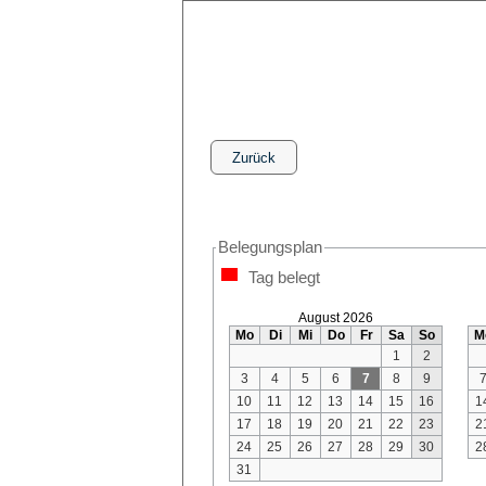
Belegungsplan
Tag belegt
August 2026
Mo
Di
Mi
Do
Fr
Sa
So
M
1
2
3
4
5
6
7
8
9
10
11
12
13
14
15
16
1
17
18
19
20
21
22
23
2
24
25
26
27
28
29
30
2
31