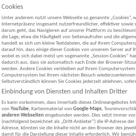
Cookies
Unter anderem nutzt unsere Webseite so genannte „Cookies“, w
Internetpräsenz insgesamt nutzerfreundlicher, effektiver sowie
darum geht, das Navigieren auf unserer Plattform zu beschleun
die Lage, etwa die Häufigkeit von Seitenaufrufen und die allgem
handelt es sich um kleine Textdateien, die auf Ihrem Computer
darauf hin, dass einige dieser Cookies von unserem Server auf
wobei es sich dabei meist um sogenannte „Session-Cookies“ han
dadurch aus, dass sie automatisch nach Ende der Browser-Sitzun
werden. Andere Cookies verbleiben auf Ihrem Computersystem 
Computersystem bei Ihrem nächsten Besuch wiederzuerkennen (
Selbstverständlich können Sie Cookies jederzeit ablehnen, sofern
Einbindung von Diensten und Inhalten Dritter
Es kann vorkommen, dass innerhalb dieses Onlineangebotes Inhal
von
YouTube
, Kartenmaterial von
Google-Maps
, Tourenvorschl
anderen Webseiten
eingebunden werden. Dies setzt immer vorau
(nachfolgend bezeichnet als „Dritt-Anbieter“) die IP-Adresse d
Adresse, könnten sie die Inhalte nicht an den Browser des jeweil
damit für die Darstellung dieser Inhalte erforderlich. Wir bemüh