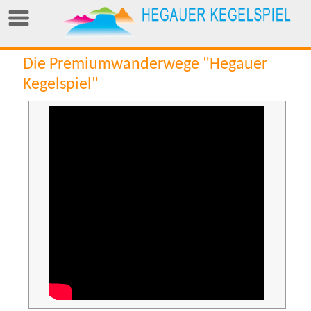
Die Premiumwanderwege "Hegauer
Kegelspiel"