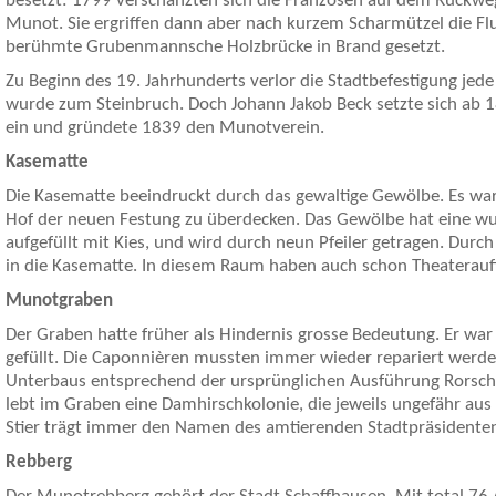
besetzt: 1799 verschanzten sich die Franzosen auf dem Rückwe
Munot. Sie ergriffen dann aber nach kurzem Scharmützel die Fl
berühmte Grubenmannsche Holzbrücke in Brand gesetzt.
Zu Beginn des 19. Jahrhunderts verlor die Stadtbefestigung jed
wurde zum Steinbruch. Doch Johann Jakob Beck setzte sich ab 1
ein und gründete 1839 den Munotverein.
Kasematte
Die Kasematte beeindruckt durch das gewaltige Gewölbe. Es war
Hof der neuen Festung zu überdecken. Das Gewölbe hat eine wu
aufgefüllt mit Kies, und wird durch neun Pfeiler getragen. Durch 
in die Kasematte. In diesem Raum haben auch schon Theaterauf
Munotgraben
Der Graben hatte früher als Hindernis grosse Bedeutung. Er war
gefüllt. Die Caponnièren mussten immer wieder repariert werd
Unterbaus entsprechend der ursprünglichen Ausführung Rorsch
lebt im Graben eine Damhirschkolonie, die jeweils ungefähr aus
Stier trägt immer den Namen des amtierenden Stadtpräsidente
Rebberg